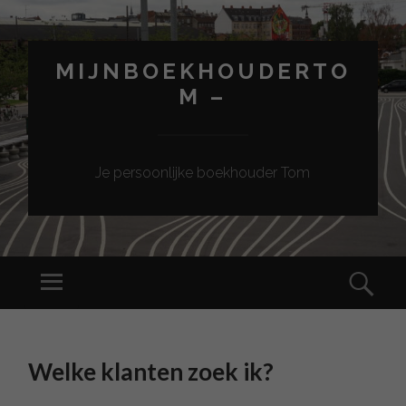
MIJNBOEKHOUDERTO
M –
Je persoonlijke boekhouder Tom
Menu
Sear
SKIP
TO
Welke klanten zoek ik?
CONTENT